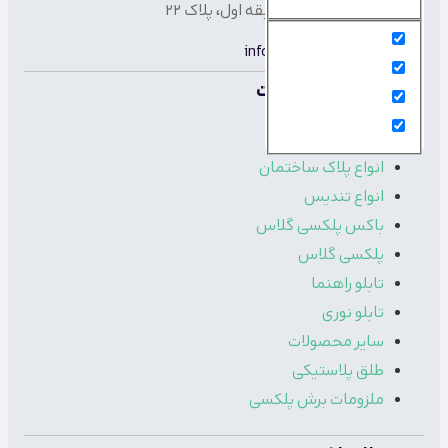
مفرد، پاساژ بنفشه، طبقه اول، پلاک 22
ایمیل :
info@laserplax.ir
دسته بندی محصولات
انواع استند
انواع پلاک ساختمان
انواع تندیس
باکس پلکسی گلاس
پلکسی گلاس
تابلو راهنما
تابلو نوری
سایر محصولات
طلق پلاستیکی
ملزومات برش پلکسی