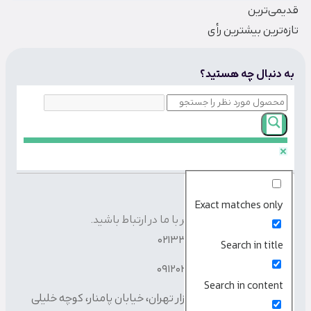
قدیمی‌ترین
تازه‌ترین
بیشترین رأی
به دنبال چه هستید؟
راه های ارتباطی
Exact matches only
از طریق راه های ارتباطی زیر با ما در ارتباط باشید.
تلفن دفتر:
02133357376
Search in title
شماره همراه:
09120273608
Search in content
انبار شماره 1:
تهران، بازار تهران، خیابان پامنار، کوچه خلیلی