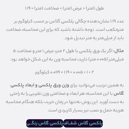
طول (متر) × عرض (متر) × ضخامت (متر) × 1.19
عدد 1.19 نشان‌دهنده چگالی پلکسی گلاس بر حسب کیلوگرم بر
مترمکعب است. توجه داشته باشید که برای این محاسبه، ضخامت
باید از میلی‌متر به متر تبدیل شود.
مثال
:
اگر یک ورق پلکسی با طول 2 متر، عرض 1 متر و ضخامت 5
میلی‌متر (0.005 متر) دارید، محاسبه وزن به این شکل خواهد بود:
2 × 1 × 0.005 × 1.19 = 0.0119 کیلوگرم
به همین ترتیب می‌توانید برای
وزن ورق پلکسی و ابعاد پلکسی
گلاس
با این محاسبه، هر ابعاد و ضخامتی وزن تقریبی را به راحتی
به دست آورید. این روش نه‌تنها در زمان خرید، بلکه هنگام محاسبه
هزینه حمل و نصب نیز بسیار کاربردی است.
پلکسی گلاس شفــاف
پلکسی گلاس رنگـ
ـ
ی