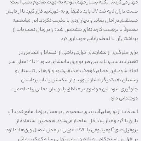
مهار می‌گردند. نکته بسیار مهم، توجه به جهت صحیح نصب است:
سمت دارای لایه ضد UV باید دقیقاً رو به خورشید قرار گیرد تا از تابش
مستقیم در امان بماند و دچار زردی یا تخریب نگردد. این مشخصه
معمولاً با برچسب کارخانه‌ای مشخص شده و در زمان نصب باید از
برداشتن آن تا لحظه پایانی خودداری کرد.
برای جلوگیری از فشارهای حرارتی ناشی از انبساط و انقباض در
تغییرات دمایی، باید بین هر دو ورق فاصله‌ای حدود 2 تا 3 میلی‌ متر
لحاظ شود. این فضای کوچک باعث می‌شود ورق‌ها در تابستان و
زمستان به یکدیگر فشار نیاورند و از شکستن یا تاب برداشتن
جلوگیری شود. این موضوع در مناطق با نوسان دمایی زیاد، اهمیت
دوچندانی دارد.
استفاده از نوارهای آب‌ بندی مخصوص در محل درزها، مانع نفوذ آب
باران یا گرد و غبار به داخل ساختار می‌شود. همچنین استفاده از
پروفیل‌های آلومینیومی یا PVC تقویتی در محل اتصال ورق‌ها، علاوه
بر افزایش استحکام، به نظم و زیبایی نهایی سازه کمک شایانی