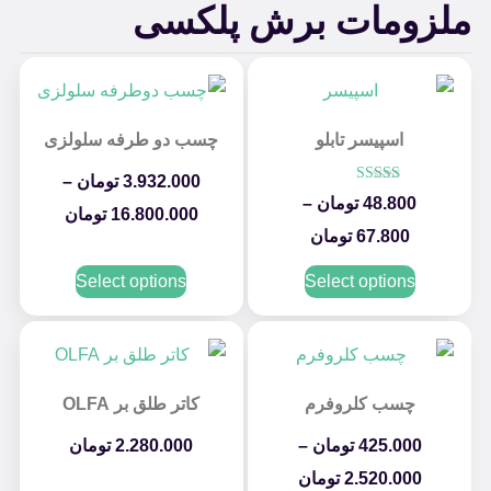
ملزومات برش پلکسی
اسپیسر تابلو
چسب دو طرفه سلولزی
3.932.000
تومان
–
امتیاز
48.800
تومان
–
5.00
16.800.000
تومان
از 5
67.800
تومان
Select options
Select options
چسب کلروفرم
کاتر طلق بر OLFA
425.000
تومان
–
2.280.000
تومان
2.520.000
تومان