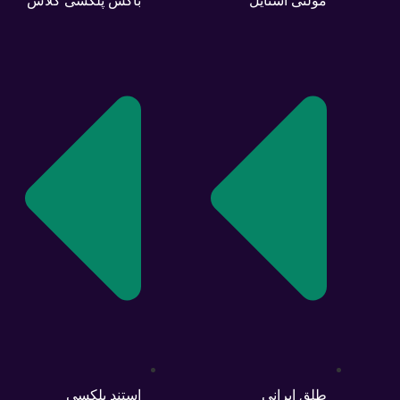
مولتی استایل
باکس پلکسی گلاس
طلق ایرانی
استند پلکسی