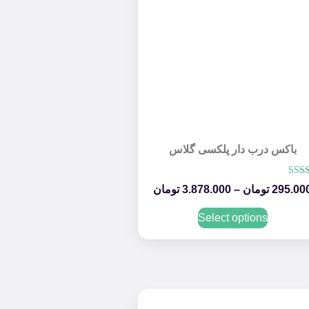
باکس درب دار پلکسی گلاس
امتیاز
295.00
تومان
–
3.878.000
تومان
4.33
از 5
Select options