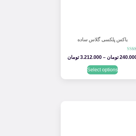
باکس پلکسی گلاس ساده
امتیاز
240.00
تومان
–
3.212.000
تومان
5.00
از 5
Select options