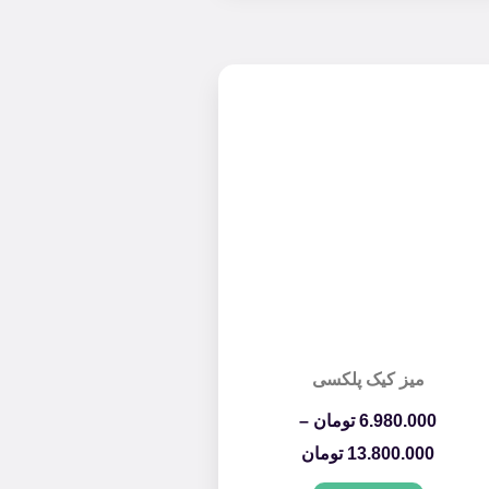
میز کیک پلکسی
6.980.000
تومان
–
13.800.000
تومان