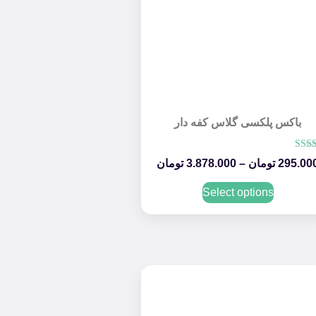
باکس پلکسی گلاس کفه دار
امتیاز
295.00
تومان
–
3.878.000
تومان
5.00
از 5
Select options