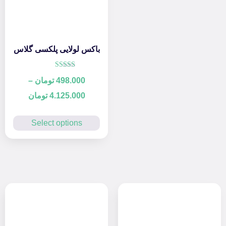
باکس لولایی پلکسی گلاس
امتیاز
498.000
تومان
–
5.00
از 5
4.125.000
تومان
Select options