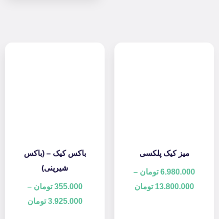
میز کیک پلکسی
باکس کیک – (باکس
شیرینی)
6.980.000
تومان
–
13.800.000
تومان
355.000
تومان
–
3.925.000
تومان