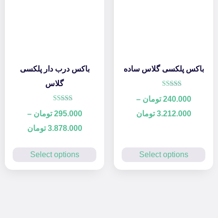
باکس پلکسی گلاس ساده
باکس درب دار پلکسی
گلاس
امتیاز
240.000
تومان
–
5.00
از 5
امتیاز
3.212.000
تومان
295.000
تومان
–
4.33
از 5
3.878.000
تومان
Select options
Select options