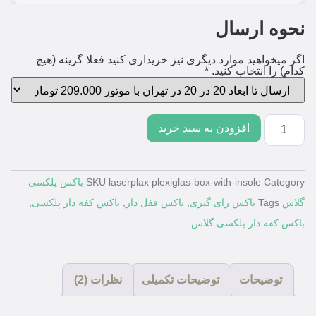
نحوه ارسال
اگر میخواهید موارد دیگری نیز خریداری کنید فعلا گزینه (هیچ
کدام) را انتخاب کنید.
*
افزودن به سبد خرید
Category
laserplax plexiglas-box-with-insole
SKU
باکس پلکسی
گلاس
Tags
باکس رای گیری
,
باکس قفل دار
,
باکس کفه دار پلکسی
,
باکس کفه دار پلکسی گلاس
توضیحات
توضیحات تکمیلی
نظرات (2)