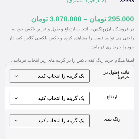
(
2
بازخورد مشتری)
2
امتیازدهی
5.00
از 5 در
295.000
تومان
–
3.878.000
تومان
امتیازدهی
مشتری
در فروشگاه
لیزرپلکس
با انتخاب ارتفاع و طول و عرض باکس خود به
راحتی می توانید قیمت را مشاهده کرده و باکس پلکسی گلاس کفه دار
خود را خریداری فرمایید .
لطفا هنگام خرید رنگ کفه باکس را در گزینه های زیر انتخاب فرمایید .
قائده (طول در
عرض)
ارتفاع
رنگ بندی