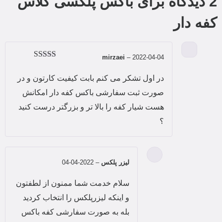
2 دیدگاه برای
باکس پلکسی گلاس
کفه دار
mirzaei
–
2022-04-04
امتیاز
5
از 5
در اول تشکر می کنم بابت کیفیت کارتون و در
صورت ثبت سفارشی باکس کفه دار امکانش
هست شیار کفه را بالا تر و بزرگتر درست کنید
؟
لیزر پلکس
–
2022-04-04
سلام خدمت شما ممنون از لطفتون
و اینکه لیزرپلکس را انتخاب کردید
بله به صورت سفارشی کفه باکس