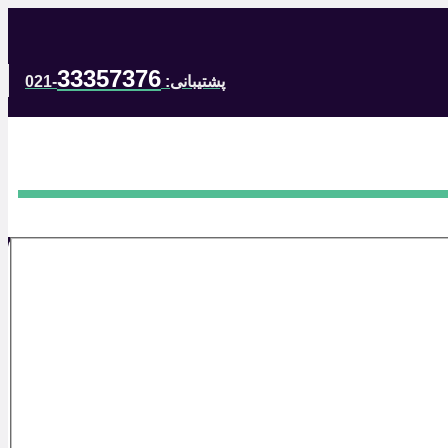
33357376
پشتیبانی:
-021