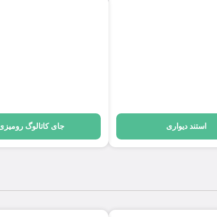
استند دیواری
جای کاتالوگ رومیزی