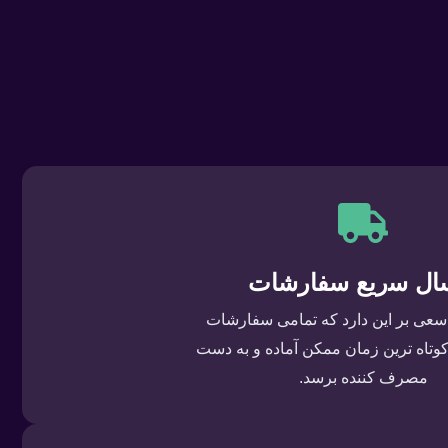
ﺎل ﺳرﯾﻊ ﺳﻔﺎرﺷﺎت
سعی بر این دارد که تمامی سفارشات
وتاه ترین زمان ممکن آماده و به دست
مصرف کننده برسد.