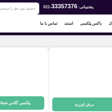
33357376
پشتیبانی:
-021
اک
باکس پلکسی
استند
تماس با ما
پلکسی گلاس شفا
برش لیزری