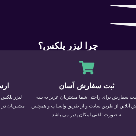
چرا لیزر پلکس؟
ﺛﺑت ﺳﻔﺎرش آﺳﺎن
ارﺳ
بت سفارش برای راحتی شما مشتریان عزیز به سه
لیزر پلکس 
 آنلاین از طریق سایت و از طریق واتساپ و همچنین
مشتریان در ک
به صورت تلفنی امکان پذیر می باشد.