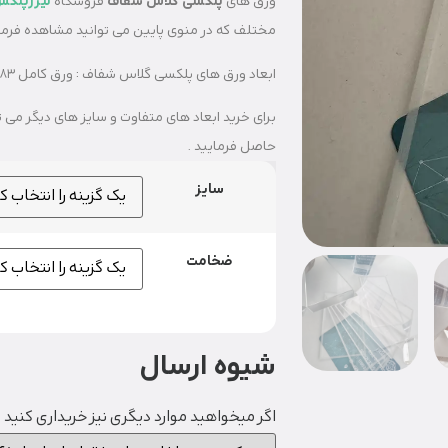
ورق های
پلکسی گلاس شفاف
فروشگاه
لیزرپلک
مختلف که در منوی پایین می توانید مشاهده فرمای
ابعاد ورق های پلکسی گلاس شفاف : ورق کامل 183*122 – نیم ورق 91*122 – یک سوم ورق 61*122 و 61*61
حاصل فرمایید .
سایز
ضخامت
شیوه ارسال
اگر میخواهید موارد دیگری نیز خریداری کنید ف