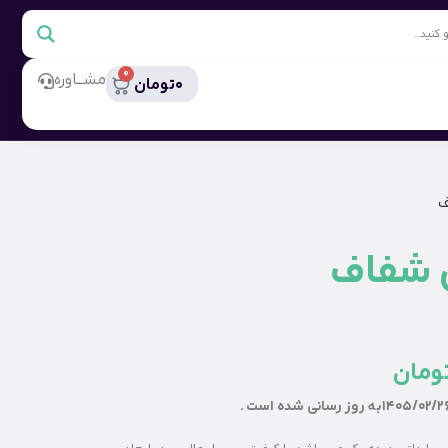
0
مشــاوره
0
تومان
ف
 شفاف
ومان