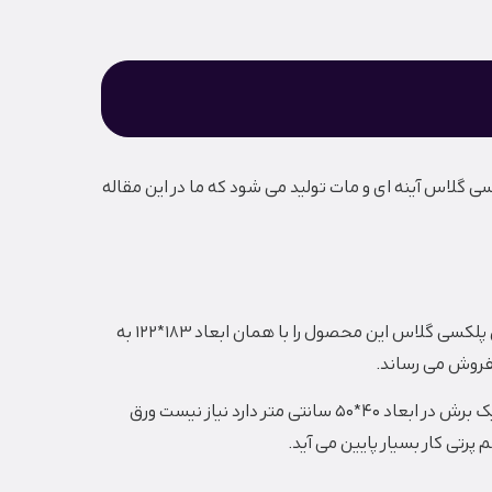
لاس آینه ای و مات تولید می شود که ما در این مقاله
ورق های پلکسی گلاس شفاف به طور اصلی با ابعاد 183*122 سانتی متر به صورت مستطیل وارد می شود و بیشتر فروشگاه های ورق پلکسی گلاس این محصول را با همان ابعاد 183*122 به
فروش می رساند.
ابعاد دیگر ورق های پلکسی گلاس شفاف 91*122 نیم ورق – 61*122 یک سوم ورق و 61*61 می باشد به عنوان مثال مشتری که نیاز به یک برش در ابعاد 40*50 سانتی متر دارد نیاز نیست ورق