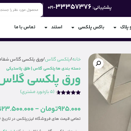
33357376
پشتیبانی:
-021
 پلاک
باکس پلکسی
استند
تماس با ما
خانه
/
پلکسی گلاس
/ ورق پلکسی گلاس شفا
دسته بندی ها:
پلکسی گلاس
|
طلق پلاستیکی
ورق پلکسی گلاس
(
5
بازخورد مشتری)
5
امتیازدهی
4.60
از 5
925.000
تومان
–
23.500.000
ت
در
امتیازدهی
مشتری
تمامی قیمت های فروشگاه لیزرپلکس در تاریخ 1405/02/26به روز رسانی شده است .