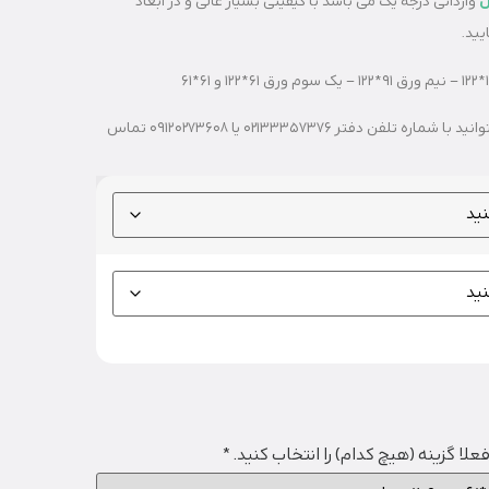
س
وارداتی درجه یک می باشد با کیفیتی بسیار عالی و در ابعاد
ید.
برای خرید ابعاد های متفاوت و سایز های دیگر می توانید با شماره تلفن دفتر 02133357376 یا 09120273608 تماس
علا گزینه (هیچ کدام) را انتخاب کنید.
*