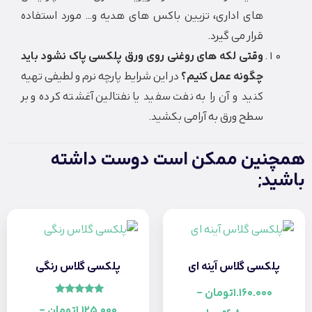
های اداری، تزیین باکس های هدیه و… مورد استفاده
قرار می گیرد.
وقتی لکه های روغنی روی ورق پلکسی پاک نشود باید
چگونه عمل کنیم؟
در این شرایط پارچه نرم و لطیفی تهیه
کنید و آن را به نفت سفید یا نفتالین آغشته کرده و بر
سطح ورق به آرامی بکشید.
ین ممکن است دوست داشته
;
کسی گلاس آینه ای
پلکسی گلاس رنگی
1.160.00
تومان
–
امتیاز
1.125.000
تومان
–
5.00