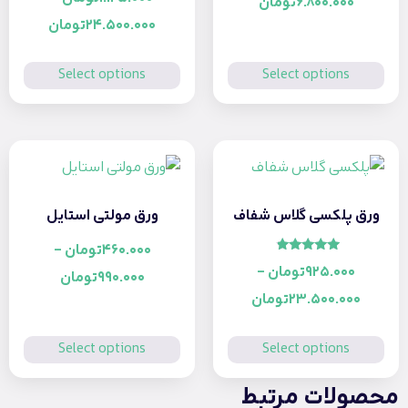
6.800.000
تومان
از 5
24.500.000
تومان
Select options
Select options
پلکسی گلاس شفاف
ورق مولتی استایل
460.000
تومان
–
امتیاز
925.00
تومان
–
4.60
990.000
تومان
از 5
23.500.00
تومان
Select options
Select options
لات مرتبط