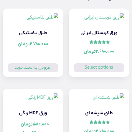
ق کریستال ایرانی
طلق پلاستیکی
2.780.000
تومان
امتیاز
2.980.000
تومان
5.00
از 5
Select options
افزودن به سبد خرید
طلق شیشه ای
ورق MDF رنگی
580.000
تومان
–
امتیاز
2.780.000
تومان
5.00