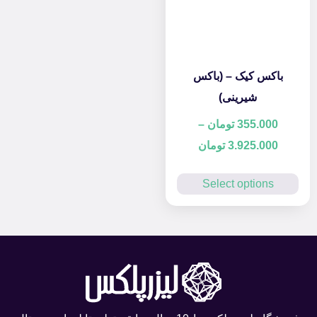
باکس کیک – (باکس
شیرینی)
355.000
تومان
–
3.925.000
تومان
Select options