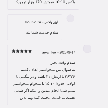
5
باکس 10*10 قیمتش 170 هزار تومن؟
لیزر پلکس
–
2024-02-02
سلام خدمت شما بله
aryan leo
–
2025-09-17
امتیاز
5
از
5
سلام وقت بخیر
یه سوال من میخواستم ابعاد باکسم
۳۶*۲۶ با ارتفاع ۲۱ باشه و در مگنتی یا
لولایی حدودا ۱۰ ۱۵ تا میخوام میخواستم
ببینم شما انجام میدین و اینکه اگر شدنی
هست یه قیمت محبت کنید بهم بدین