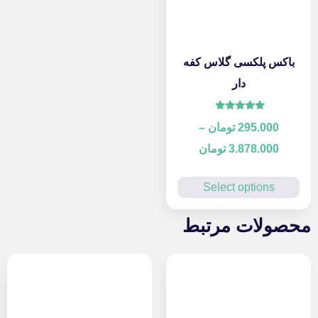
باکس پلکسی گلاس کفه
دار
امتیاز
295.000
تومان
–
5.00
از 5
3.878.000
تومان
Select options
محصولات مرتبط