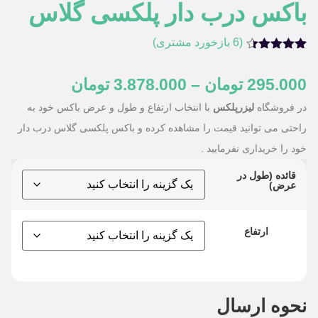
باکس درب دار پلکسی گلاس
(
6
بازخورد مشتری)
6
امتیازدهی
4.33
از 5
295.000
تومان
–
3.878.000
تومان
در
امتیازدهی
مشتری
در فروشگاه
لیزرپلکس
با انتخاب ارتفاع و طول و عرض باکس خود به
راحتی می توانید قیمت را مشاهده کرده و باکس پلکسی گلاس درب دار
خود را خریداری نفرمایید .
قائده (طول در
عرض)
ارتفاع
نحوه ارسال