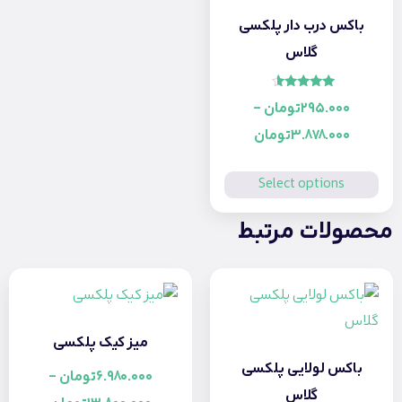
باکس درب دار پلکسی
گلاس
امتیاز
295.000
تومان
–
4.33
از 5
3.878.000
تومان
Select options
محصولات مرتبط
میز کیک پلکسی
باکس لولایی پلکسی
6.980.000
تومان
–
گلاس