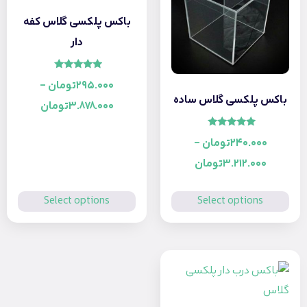
باکس پلکسی گلاس کفه
دار
امتیاز
295.000
تومان
–
5.00
از 5
باکس پلکسی گلاس ساده
3.878.000
تومان
امتیاز
240.000
تومان
–
5.00
از 5
3.212.000
تومان
Select options
Select options