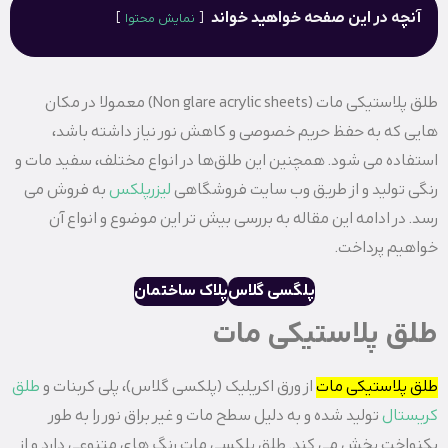
آنچه در این صفحه خواهید خواند
نمایش محتوا
طلق پلاستیکی مات (Non glare acrylic sheets) معمولا در مکان‌
هایی که به حفظ حریم خصوصی و کاهش نور نیاز داشته باشد،
استفاده می ‌شود. همچنین این طلق‌ها در انواع مختلف، سفید مات و
رنگی تولید و از طریق وب سایت فروشگاهی
لیزرپلکس
به فروش می
‌رسد. در ادامه این مقاله به بررسی بیش تر این موضوع و انواع آن
خواهیم پرداخت.
پلگسی گلاس
پلاک ساختمان
طلق پلاستیکی مات
طلق پلاستیکی مات
از ورق اکریلیک (پلکسی گلاس)، پلی کربنات و
طلق
کریستال
تولید شده و به دلیل سطح مات و غیر براق نور را به طور
یکنواخت پخش می‌ کند. طلق پلکسی مات رنگ ‌های متنوعی دارد و از