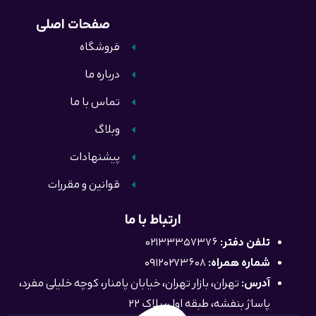
صفحات اصلی
فروشگاه
درباره ما
تماس با ما
وبلاگ
پیشنهادات
قوانین و مقررات
ارتباط با ما
تلفن دفتر:
02133357376
شماره همراه:
09120273608
آدرس:
تهران، بازار تهران، خیابان پامنار، کوچه خلیلی مفرد،
پاساژ بنفشه، طبقه اول، پلاک 22