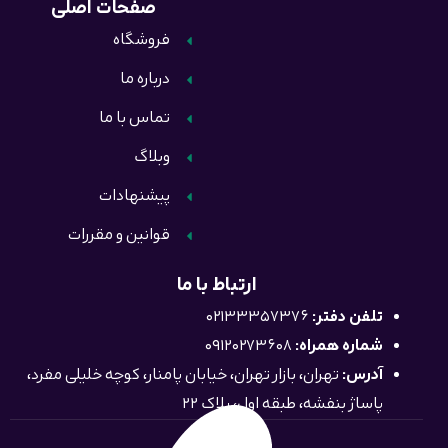
صفحات اصلی
فروشگاه
درباره ما
تماس با ما
وبلاگ
پیشنهادات
قوانین و مقررات
ارتباط با ما
تلفن دفتر:
02133357376
شماره همراه:
09120273608
آدرس:
تهران، بازار تهران، خیابان پامنار، کوچه خلیلی مفرد،
پاساژ بنفشه، طبقه اول، پلاک 22