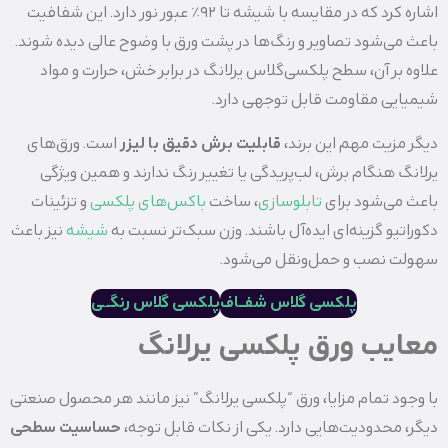
اشاره کرد که در مقایسه با شیشه تا ۹۲٪ عبور نور دارد. این شفافیت
باعث می‌شود تصاویر و رنگ‌ها در پشت ورق با وضوح عالی دیده شوند.
علاوه بر آن، سطح پلکسی‌گلاس یرلانگ در برابر خش، حرارت و مواد
شیمیایی مقاومت قابل توجهی دارد.
دیگر مزیت مهم این برند،
قابلیت برش دقیق با لیزر
است. ورق‌های
یرلانگ هنگام برش، لب‌پریدگی یا تغییر رنگ ندارند و همین ویژگی
باعث می‌شود برای
تابلوسازی
، ساخت
باکس‌های پلکسی
و تزئینات
دکوراتیو گزینه‌ای ایده‌آل باشند. وزن سبک‌تر نسبت به
شیشه
نیز باعث
سهولت نصب و حمل‌ونقل می‌شود.
پلکسی گلاس شفــاف
پلکسی گلاس رنگـ
ـ
ی
معایب ورق پلکسی یرلانگ
با وجود تمام مزایا، ورق “پلکسی‌ یرلانگ” نیز مانند هر محصول صنعتی
دیگر، محدودیت‌هایی دارد. یکی از نکات قابل توجه،
حساسیت سطحی