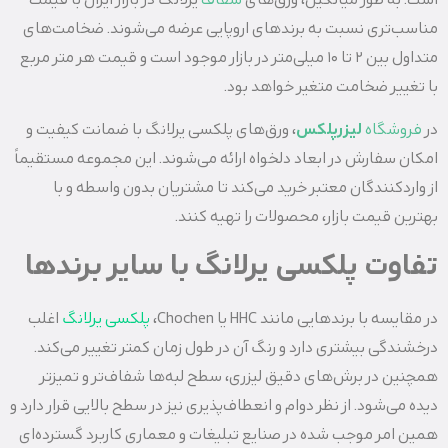
است. به طور میانگین، ورق‌های
شفاف
یرلانگ در بازار ایران با قیمت
مناسب‌تری نسبت به برندهای اروپایی عرضه می‌شوند. ضخامت‌های
متداول بین ۲ تا ۱۰ میلی‌متر در بازار موجود است و قیمت هر متر مربع
با تغییر ضخامت متغیر خواهد بود.
در
فروشگاه
لیزرپلکس
، ورق‌های پلکسی یرلانگ با ضمانت کیفیت و
امکان سفارش در ابعاد دلخواه ارائه می‌شوند. این مجموعه مستقیماً
از واردکنندگان معتبر خرید می‌کند تا مشتریان بدون واسطه و با
بهترین قیمت بازار، محصولات را تهیه کنند.
تفاوت پلکسی یرلانگ با سایر برندها
در مقایسه با برندهایی مانند HHC یا Chochen،
پلکسی‌ یرلانگ
اغلب
درخشندگی بیشتری دارد و رنگ آن در طول زمان کمتر تغییر می‌کند.
همچنین در برش‌های دقیق لیزری، سطح لبه‌ها شفاف‌تر و تمیزتر
دیده می‌شود. از نظر دوام و انعطاف‌پذیری نیز در سطح بالایی قرار دارد و
همین امر موجب شده در صنایع تبلیغات و معماری کاربرد گسترده‌ای