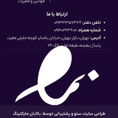
قوانین و مقررات
ارتباط با ما
تلفن دفتر:
02133357376
شماره همراه:
09120273608
آدرس:
تهران، بازار تهران، خیابان پامنار، کوچه خلیلی مفرد،
پاساژ بنفشه، طبقه اول، پلاک 22
طراحی سایت
، سئو و پشتیبانی توسط: بالابان مارکتینگ