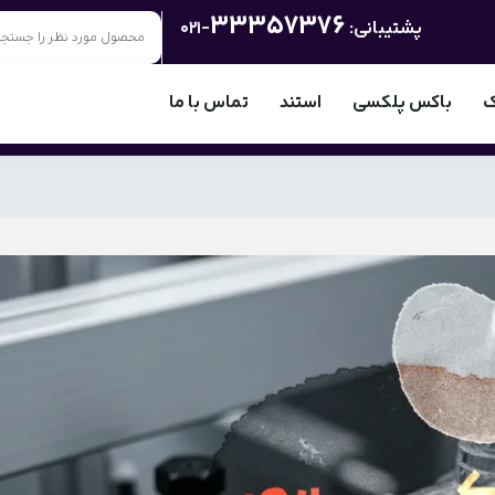
33357376
پشتیبانی:
-021
ک
باکس پلکسی
استند
تماس با ما