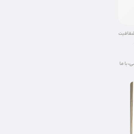
 شفافیت
سی
، با ما