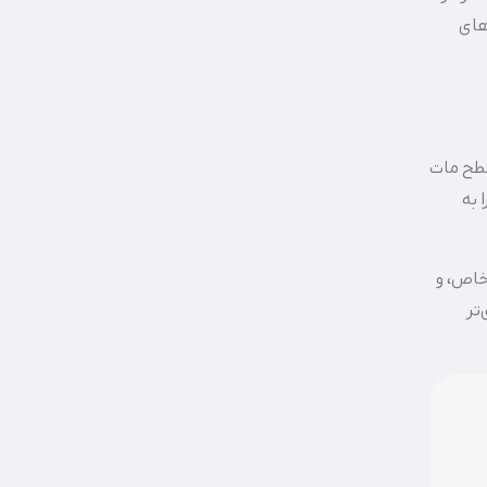
های
سطح مات
 به
خاص، و
تر