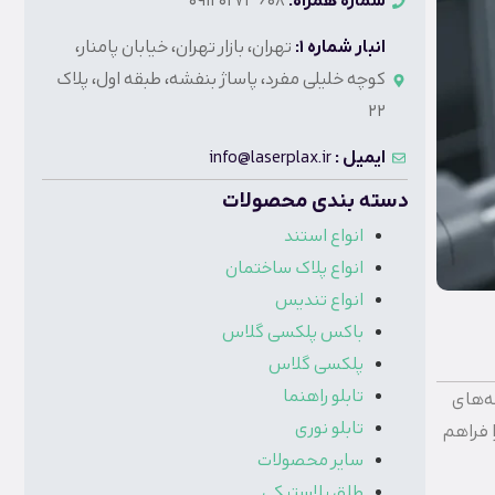
شماره همراه:
09120273608
انبار شماره 1:
تهران، بازار تهران، خیابان پامنار،
کوچه خلیلی مفرد، پاساژ بنفشه، طبقه اول، پلاک
22
ایمیل :
info@laserplax.ir
دسته بندی محصولات
انواع استند
انواع پلاک ساختمان
انواع تندیس
باکس پلکسی گلاس
پلکسی گلاس
تابلو راهنما
ه‌های
تابلو نوری
 فراهم
سایر محصولات
طلق پلاستیکی