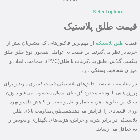
2
امتیازدهی
Select options
5.00
از 5 در
امتیازدهی
قیمت طلق پلاستیک
مشتری
قیمت
طلق پلاستیک
، از مهم‌ترین فاکتورهایی که مشتریان پیش از
خرید در نظر می‌گیرند. این قیمت به عواملی همچون نوع طلق طلق
پلکسی گلاس، طلق پلی‌کربنات یا طلق(PVC)، ضخامت، ابعاد، و
میزان شفافیت بستگی دارد.
در مقایسه با شیشه، طلق‌های پلاستیکی قیمت کمتری دارند و برای
پروژه‌هایی با بودجه محدود گزینه‌ای ایده‌آل محسوب می‌شوند.وزن
سبک این طلق‌ها، هزینه حمل و نقل و نصب را کاهش داده و بهره‌
وری اقتصادی را افزایش می‌دهد.همینطور،مقاومت بالای طلق
پلاستیکی در برابر ضربه و خراش، هزینه‌های نگهداری و تعویض را
به حداقل می ‌رساند.