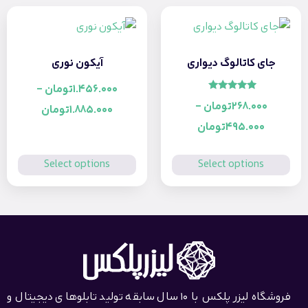
جای کاتالوگ دیواری
آیکون نوری
1.456.000
تومان
–
امتیاز
268.000
تومان
–
5.00
1.885.000
تومان
از 5
495.000
تومان
Select options
Select options
فروشگاه لیزر پلکس با 10 سال سابقه تولید تابلوهای دیجیتال و