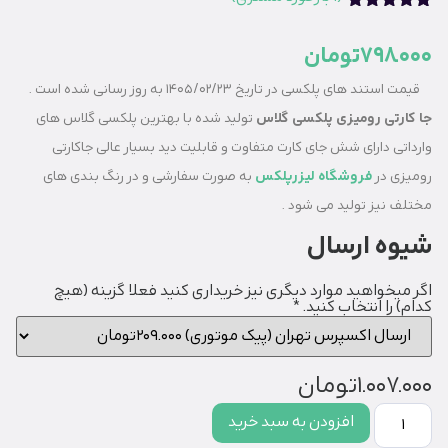
1
امتیازدهی
5.00
از 5
798.000
تومان
در
امتیازدهی
مشتری
قیمت استند های پلکسی در تاریخ 1405/02/23 به روز رسانی شده است .
جا کارتی رومیزی پلکسی گلاس
تولید شده با بهترین پلکسی گلاس های
وارداتی دارای شش جای کارت متفاوت و قابلیت دید بسیار عالی
جاکارتی
رومیزی در
فروشگاه لیزرپلکس
به صورت سفارشی و در رنگ بندی های
مختلف نیز تولید می شود .
شیوه ارسال
اگر میخواهید موارد دیگری نیز خریداری کنید فعلا گزینه (هیچ
کدام) را انتخاب کنید.
*
1.007.000
تومان
افزودن به سبد خرید