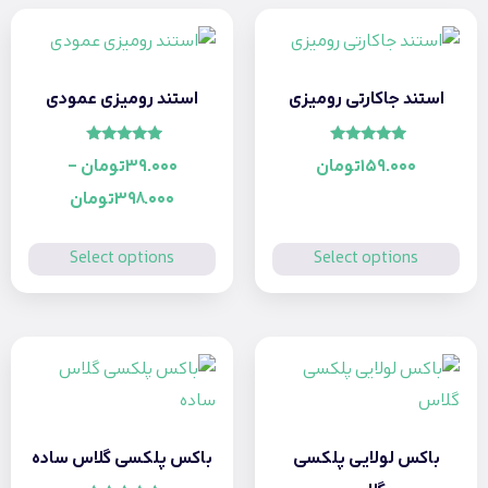
استند جاکارتی رومیزی
استند رومیزی عمودی
امتیاز
امتیاز
159.000
تومان
39.000
تومان
–
5.00
5.00
از 5
از 5
398.000
تومان
Select options
Select options
باکس لولایی پلکسی
باکس پلکسی گلاس ساده