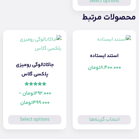
Select options
محصولات مرتبط
استند ایستاده
جاکاتالوگی رومیزی
8.400.000
تومان
پلکسی گلاس
امتیاز
292.000
تومان
–
5.00
از 5
499.000
تومان
انتخاب گزینه‌ها
Select options