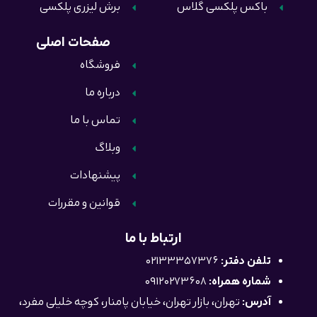
باکس پلکسی گلاس
برش لیزری پلکسی
صفحات اصلی
فروشگاه
درباره ما
تماس با ما
وبلاگ
پیشنهادات
قوانین و مقررات
ارتباط با ما
تلفن دفتر:
02133357376
شماره همراه:
09120273608
آدرس:
تهران، بازار تهران، خیابان پامنار، کوچه خلیلی مفرد،