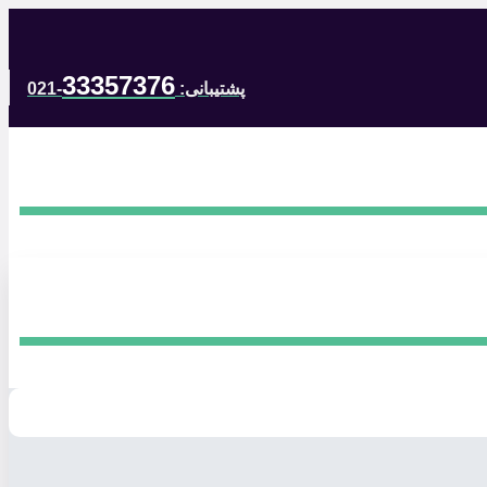
33357376
پشتیبانی:
-021