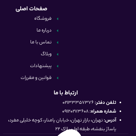
صفحات اصلی
فروشگاه
درباره ما
تماس با ما
وبلاگ
پیشنهادات
قوانین و مقررات
ارتباط با ما
تلفن دفتر:
02133357376
شماره همراه:
09120273608
آدرس:
تهران، بازار تهران، خیابان پامنار، کوچه خلیلی مفرد،
پاساژ بنفشه، طبقه اول، پلاک 22