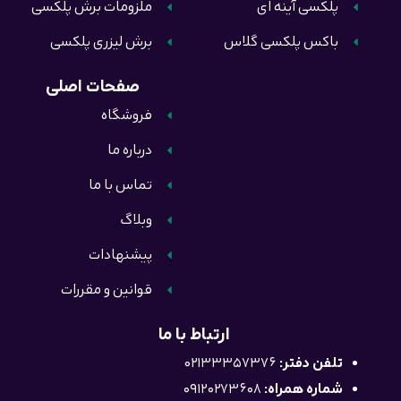
پلکسی آینه ای
ملزومات برش پلکسی
باکس پلکسی گلاس
برش لیزری پلکسی
صفحات اصلی
فروشگاه
درباره ما
تماس با ما
وبلاگ
پیشنهادات
قوانین و مقررات
ارتباط با ما
تلفن دفتر:
02133357376
شماره همراه:
09120273608