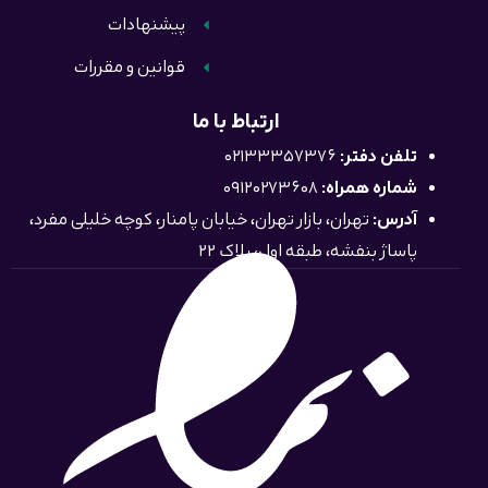
پیشنهادات
قوانین و مقررات
ارتباط با ما
تلفن دفتر:
02133357376
شماره همراه:
09120273608
آدرس:
تهران، بازار تهران، خیابان پامنار، کوچه خلیلی مفرد،
پاساژ بنفشه، طبقه اول، پلاک 22