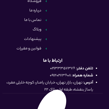
فروشگاه
درباره ما
تماس با ما
وبلاگ
پیشنهادات
قوانین و مقررات
ارتباط با ما
تلفن دفتر:
02133357376
شماره همراه:
09120273608
آدرس:
تهران، بازار تهران، خیابان پامنار، کوچه خلیلی مفرد،
پاساژ بنفشه، طبقه اول، پلاک 22