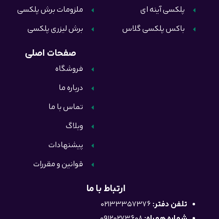
پلکسی آینه ای
ملزومات برش پلکسی
باکس پلکسی گلاس
برش لیزری پلکسی
صفحات اصلی
فروشگاه
درباره ما
تماس با ما
وبلاگ
پیشنهادات
قوانین و مقررات
ارتباط با ما
تلفن دفتر:
02133357376
شماره همراه:
09120273608