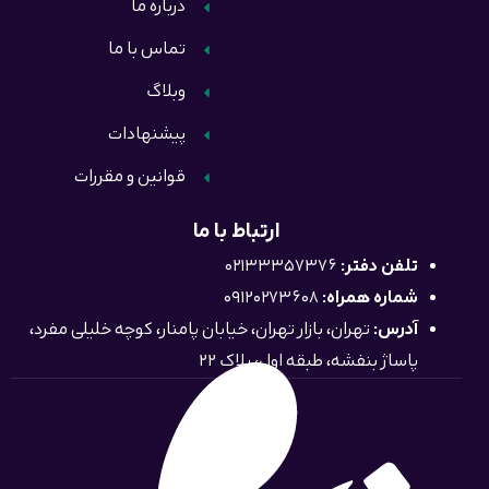
درباره ما
تماس با ما
وبلاگ
پیشنهادات
قوانین و مقررات
ارتباط با ما
تلفن دفتر:
02133357376
شماره همراه:
09120273608
آدرس:
تهران، بازار تهران، خیابان پامنار، کوچه خلیلی مفرد،
پاساژ بنفشه، طبقه اول، پلاک 22