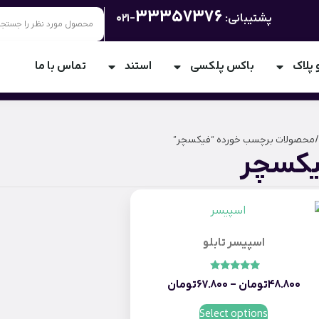
33357376
پشتیبانی:
-021
 پلاک
باکس پلکسی
استند
تماس با ما
/ محصولات برچسب خورده “فیکسچر”
کسچر
اسپیسر تابلو
امتیاز
48.800
تومان
–
67.800
تومان
5.00
از 5
Select options