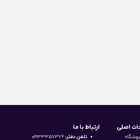
ت اصلی
ارتباط با ما
وشگاه
تلفن دفتر:
02133357376