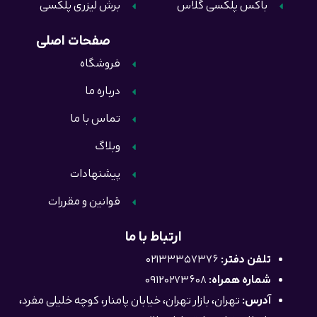
باکس پلکسی گلاس
برش لیزری پلکسی
صفحات اصلی
فروشگاه
درباره ما
تماس با ما
وبلاگ
پیشنهادات
قوانین و مقررات
ارتباط با ما
تلفن دفتر:
02133357376
شماره همراه:
09120273608
آدرس:
تهران، بازار تهران، خیابان پامنار، کوچه خلیلی مفرد،