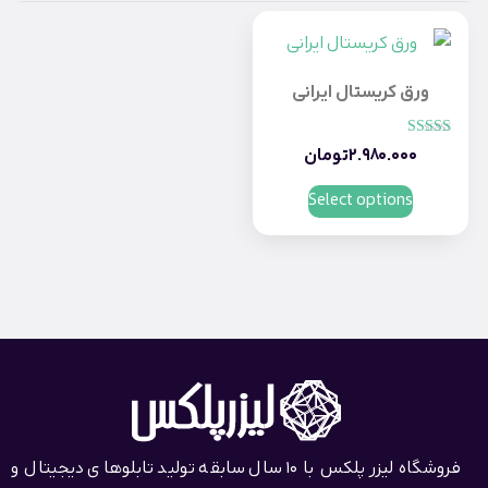
ورق کریستال ایرانی
امتیاز
2.980.000
تومان
5.00
از 5
Select options
فروشگاه لیزر پلکس با 10 سال سابقه تولید تابلوهای دیجیتال و