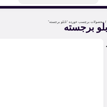
 محصولات برچسب خورده “تابلو برجسته”
بلو برجسته
تخفیف