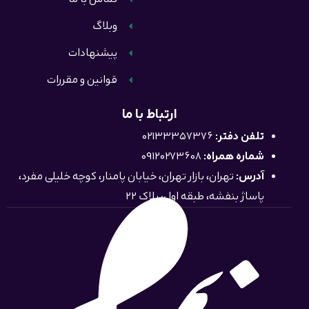
وبلاگ
پیشنهادات
قوانین و مقررات
ارتباط با ما
تلفن دفتر:
02133357376
شماره همراه:
09120273608
آدرس:
تهران، بازار تهران، خیابان پامنار، کوچه خلیلی مفرد،
پاساژ بنفشه، طبقه اول، پلاک 22