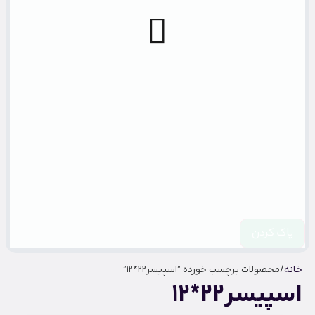
پاک کردن
خانه
/ محصولات برچسب خورده “اسپیسر22*12”
اسپیسر22*12