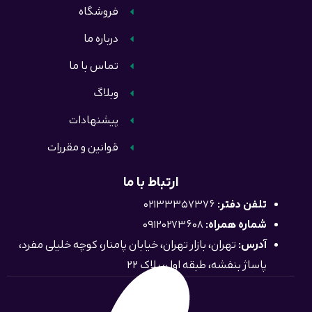
فروشگاه
درباره ما
تماس با ما
وبلاگ
پیشنهادات
قوانین و مقررات
ارتباط با ما
تلفن دفتر:
02133357376
شماره همراه:
09120273608
آدرس:
تهران، بازار تهران، خیابان پامنار، کوچه خلیلی مفرد،
پاساژ بنفشه، طبقه اول، پلاک 22