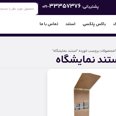
33357376
پشتیبانی:
-021
ک
باکس پلکسی
استند
تماس با ما
/ محصولات برچسب خورده “استند نمایشگاه”
تند نمایشگاه