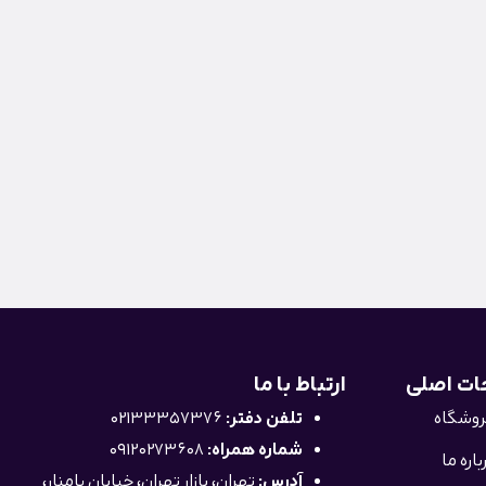
ت اصلی
ارتباط با ما
وشگاه
تلفن دفتر:
02133357376
شماره همراه:
09120273608
باره ما
آدرس:
تهران، بازار تهران، خیابان پامنار،