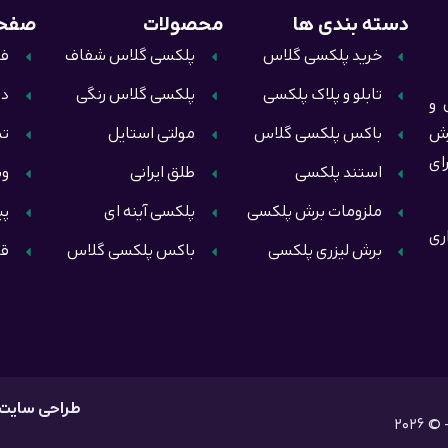
دسته بندی ها
محصولات
صفحا
خرید پلکسی گلاس
پلکسی گلاس شفاف
فر
تابلو و پلاک پلکسی
پلکسی گلاس رنگی
در
ال و
رش
باکس پلکسی گلاس
مولتی استایل
تم
ای
استند پلکسی
طلق ایرانی
وب
ملزومات برش پلکسی
پلکسی آینه ای
پی
ری
برش لیزری پلکسی
باکس پلکسی گلاس
قو
طراحی سایت
202