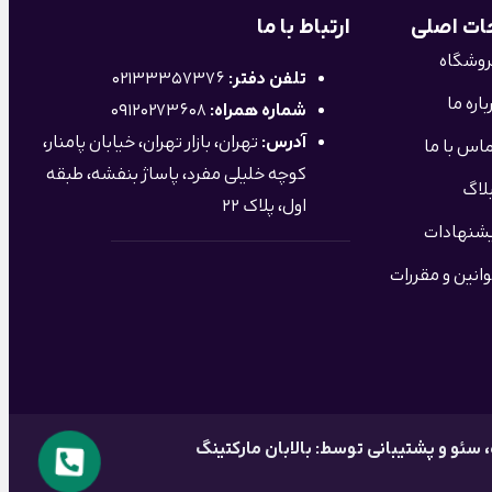
ت اصلی
ارتباط با ما
وشگاه
تلفن دفتر:
02133357376
باره ما
شماره همراه:
09120273608
آدرس:
تهران، بازار تهران، خیابان پامنار،
اس با ما
کوچه خلیلی مفرد، پاساژ بنفشه، طبقه
لاگ
اول، پلاک 22
شنهادات
انین و مقررات
، سئو و پشتیبانی توسط: بالابان مارکتینگ