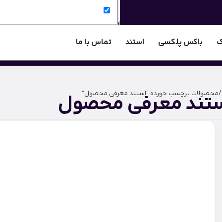
ک
باکس پلکسی
استند
تماس با ما
/ محصولات برچسب خورده “استند معرفی محصول”
تند معرفی محصول