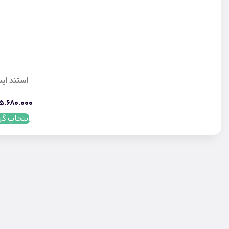
استند ای
5.680.000
انتخاب گز