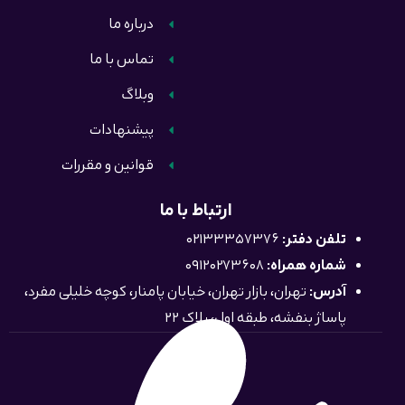
درباره ما
تماس با ما
وبلاگ
پیشنهادات
قوانین و مقررات
ارتباط با ما
تلفن دفتر:
02133357376
شماره همراه:
09120273608
آدرس:
تهران، بازار تهران، خیابان پامنار، کوچه خلیلی مفرد،
پاساژ بنفشه، طبقه اول، پلاک 22