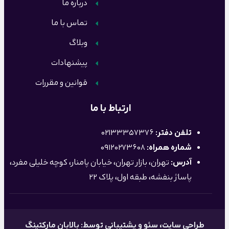
درباره ما
تماس با ما
وبلاگ
پیشنهادات
قوانین و مقررات
ارتباط با ما
تلفن دفتر:
02133357376
شماره همراه:
09120273608
آدرس:
تهران، بازار تهران، خیابان پامنار، کوچه خلیلی مفرد،
پاساژ بنفشه، طبقه اول، پلاک 22
طراحی سایت
، سئو و پشتیبانی توسط: بالابان مارکتینگ